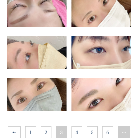
←
1
2
3
4
5
6
…